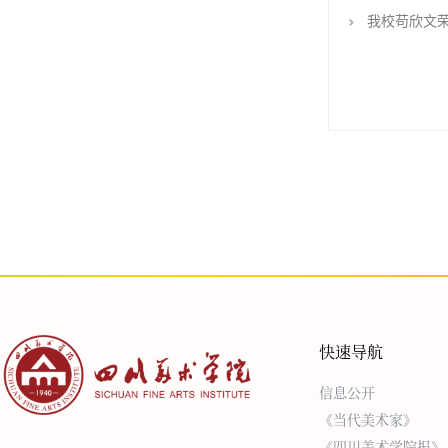
我校苟欣文荣