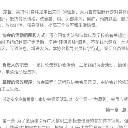
宗旨
秉持“好身体是走出来的”的理念，大力宣传越野行走对身
：
肪肝，抵抗骨质疏松，改善腰、肩、头部疼痛，健肺，预防膝盖、腿
动，放松心情，强身健体，提高工作效率和生活质量。
协会的活动范围和方式
遵守国家宪法和法律以及学校的有关规定
：
余时间组织越野行走活动，坚持“环保省钱”原则，不花钱也健身。本
聊天，互通信息，增进友谊。本协会指导会员科学行走，督促会员坚
。
负责人的职责
一是讨论策划协会活动；二是组织协会活动，确保
：
作，申请活动经费等。
章程的修改程序
协会章程广泛听取协会会员意见，由协会讨论修
：
后正式生效。
本协会组织活动以“安全第一”为原则。会员应
活动安全应急预案
：
第一章
总
第一条
为了激励和引导广大教职工积极更便捷的参加体育锻炼，强
康、我快乐”的校园文化氛围。根据《四川美术学院教职工社团（协