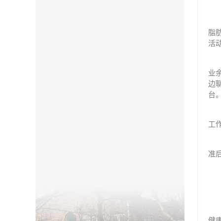
脂
活
业
边
台
工
准
健