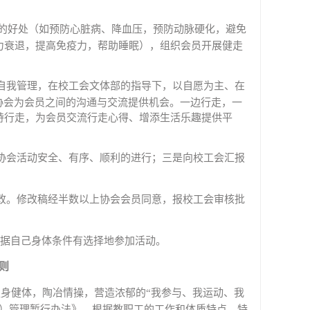
体的好处（如预防心脏病、降血压，预防动脉硬化，避免
力衰退，提高免疫力，帮助睡眠），组织会员开展健走
自我管理，在校工会文体部的指导下，以自愿为主、在
协会为会员之间的沟通与交流提供机会。一边行走，一
持行走，为会员交流行走心得、增添生活乐趣提供平
协会活动安全、有序、顺利的进行；三是向校工会汇报
改。修改稿经半数以上协会会员同意，报校工会审核批
根据自己身体条件有选择地参加活动。
则
身健体，陶冶情操，营造浓郁的“我参与、我运动、我
会）管理暂行办法》，根据教职工的工作和体质特点，特