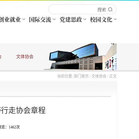
会
文体协会
法律法规
当前位置:
部门首页
/
文体协会
/ 正文
野行走协会章程
 浏览：
1462
次