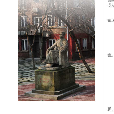
成
管
会
题