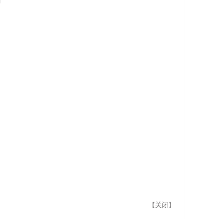
则
【
关闭
】