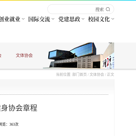
会
文体协会
法律法规
当前位置:
部门首页
/
文体协会
/ 正文
健身协会章程
 浏览：
363
次