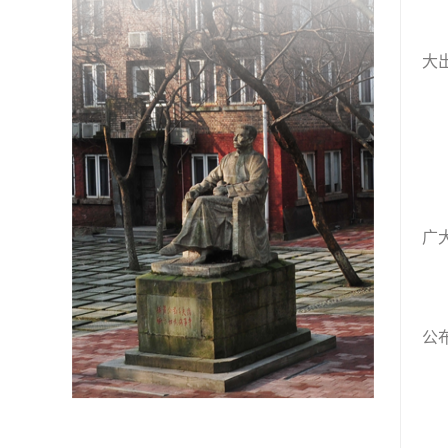
大
广
公