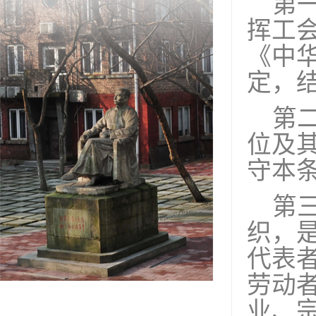
第
挥工
《中
定，
第
位及
守本
第
织，
代表
劳动
业、