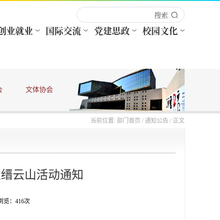
会
文体协会
法律法规
当前位置:
部门首页
/
通知公告
/ 正文
足缙云山活动通知
 浏览：
416
次