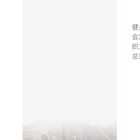
健
会
织
总