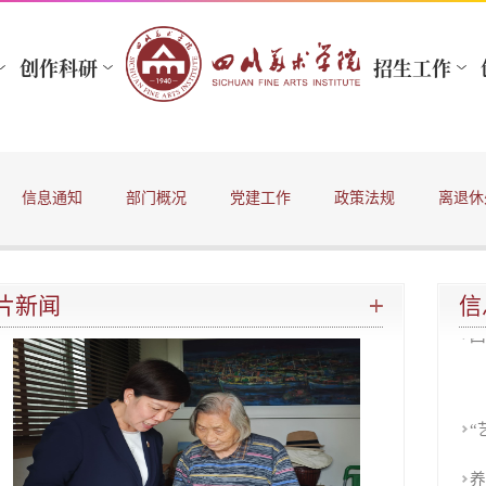
“
养
关
信息通知
部门概况
党建工作
政策法规
离退休
四
关
片新闻
信
四
“
养