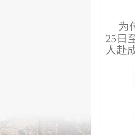
为
25
人
赴