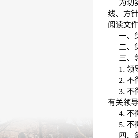
为切实
线、方
阅读文
一、集
二、集
三、领
1. 领
2. 不
3. 
有关领
4. 
5. 不
四、每