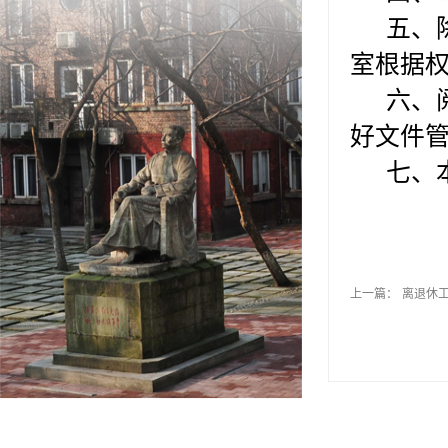
五、除
室根据
六、阅
好文件
七、本
2
上一篇：
离退休