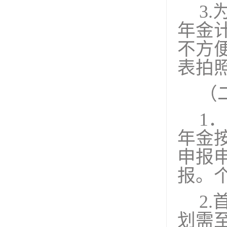
3.
年金
不方
表拍
（
1
．
年金
申报
报。
2.
划需