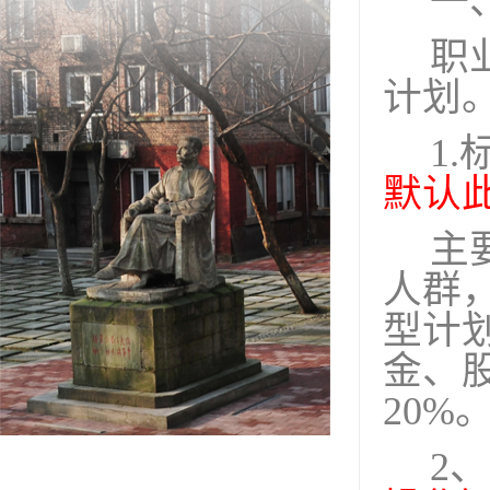
一
职
计划
1.
默认
主
人群
型计
金、
20%
2
、