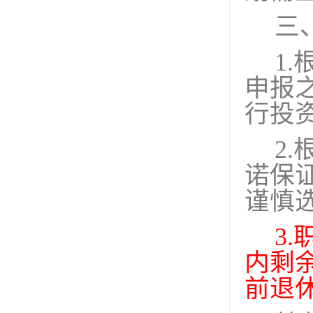
三
1.
申报
行投
2.
诺保
谨慎
3.
内剩
前退