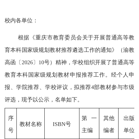
校内各单位：
根据《重庆市教育委员会关于开展普通高等教
育本科国家级规划教材推荐遴选工作的通知》（
渝教
高
函〔202
6
〕
10
号
）精神，
学校组织开展了普通高等
教育本科国家级规划教材申报推荐工作。经个人申
报、学院推荐、
学校评议，
拟推荐
4
部教材
参与市级
评选
，现予以公示，
名单
如下。
序
第一
其他
出版
教材名称
ISBN号
号
主编
编者
单位