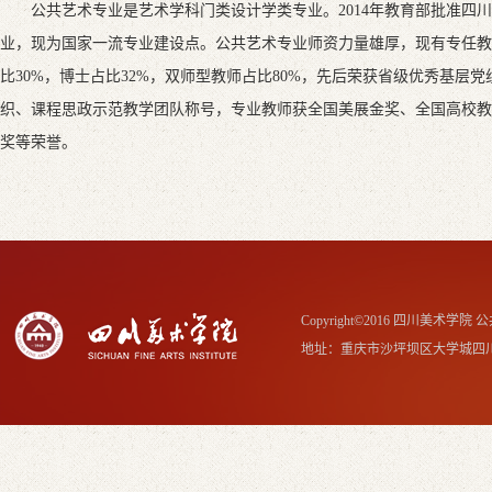
公共艺术专业是艺术学科门类设计学类专业。2014年教育部批准四
业，现为国家一流专业建设点。公共艺术专业师资力量雄厚，现有专任教
比30%，博士占比32%，双师型教师占比80%，先后荣获省级优秀基层
织、课程思政示范教学团队称号，专业教师获全国美展金奖、全国高校教
奖等荣誉。
Copyright©2016 四川美术学
地址：重庆市沙坪坝区大学城四川美