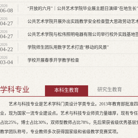
2026
“开放的六月”｜公共艺术学院毕业展主题日演绎“在地生长
06-08
2026
公共艺术学院开展外出实践教学安全检查暨大思政劳动艺
04-27
2026
公共艺术学院与松伟照明电器有限公司举行校外实践基地签约
04-27
2026
学院师生团队用数字艺术打造“移动的风景”
04-22
2026
学校开展春季开学教学检查
03-04
学科专业
研究生教育
本科生教育
艺术与科技专业是艺术学科门类设计学类专业。2013年教育部批准
业，现为国家一流专业建设点。艺术与科技专业师资力量雄厚，现有专任
占比25%，博士占比30%，双师型教师占比78%，先后荣获省级优秀基
教学团队称号，专业教师多次获得国家级和省级教学竞赛奖项。