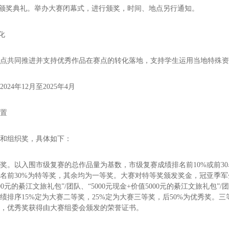
暨颁奖典礼。举办大赛闭幕式，进行颁奖，时间、地点另行通知。
化
赛点共同推进并支持优秀作品在赛点的转化落地，支持学生运用当地特殊
024年12月至2025年4月
设置
奖和组织奖，具体如下：
奖。以入围市级复赛的总作品量为基数，市级复赛成绩排名前10%或前3
前30%为特等奖，其余均为一等奖。大赛对特等奖颁发奖金，冠亚季军分别奖励“
00元的綦江文旅礼包”/团队、“5000元现金+价值5000元的綦江文旅礼包”/
绩排序15%定为大赛二等奖，25%定为大赛三等奖，后50%为优秀奖。
包，优秀奖获得由大赛组委会颁发的荣誉证书。