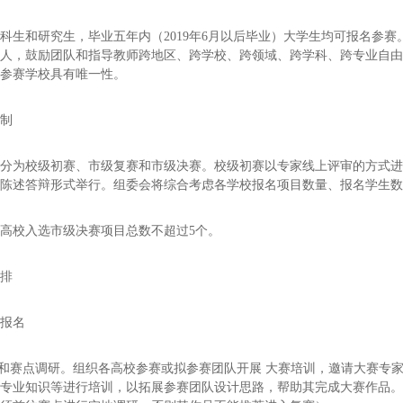
科生和研究生，毕业五年内（2019年6月以后毕业）大学生均可报名参赛。
责人，鼓励团队和指导教师跨地区、跨学校、跨领域、跨学科、跨专业自
的参赛学校具有唯一性。
赛制
赛分为校级初赛、市级复赛和市级决赛。校级初赛以专家线上评审的方式
下陈述答辩形式举行。组委会将综合考虑各学校报名项目数量、报名学生
高校入选市级决赛项目总数不超过5个。
安排
赛报名
训和赛点调研。组织各高校参赛或拟参赛团队开展 大赛培训，邀请大赛专
及专业知识等进行培训，以拓展参赛团队设计思路，帮助其完成大赛作品