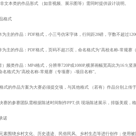
非文本类的作品形式 （如音视频、展示图等）需同时提供设计说明。
作品格式
本为主的作品：PDF格式，小三号仿宋字体，行间距28磅，字数不超过12
件为主的作品：PDF格式，页码不超25页，命名格式为“高校名称-常规赛
）频类作品：MP4格式，分辨率720P或1080P,横屏画幅宽高比为16:9,
,命名格式为“高校名称-常规赛（专项赛）-项目名称”。
F格式的作品方案为大赛必须提交项，与其他格式 （若有）作品分别上传
级决赛的参赛团队需根据陈述时间制作PPT,供 现场陈述展示，排版美观，
者承诺
作元素围绕乡村文化、历史遗迹、民俗民风、乡村生态等进行创作；使用