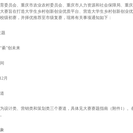
教育委员会、重庆市农业农村委员会、重庆市人力资源和社会保障局、重
，大赛旨在打造大学生乡村创新创业优质平台、营造大学生乡村创新创业
织校级初赛，并择优推荐至市级复赛，现将有关事项通知如下：
主题
“綦”创未来
时间
-12月
赛道
为设计类、营销类和策划类三个赛道，具体见大赛赛题指南（附件1）。
选。
对象