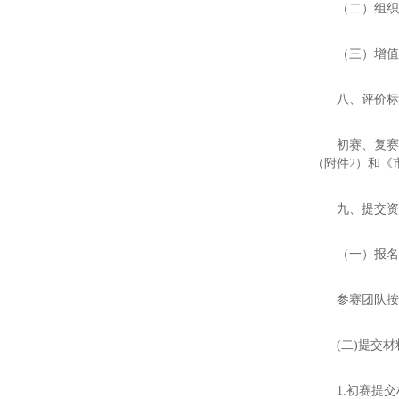
（二）组
（三）增
八、评价
初赛、复
（附件2）和《
九、提交
（一）报
参赛团队
(二)提交材
1.初赛提