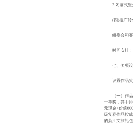
2.闭幕式
(四)推广转
组委会和
时间安排：2
七、奖项
设置作品
（一）作品
一等奖，其中排名
元现金+价值80
级复赛作品按成
的綦江文旅礼