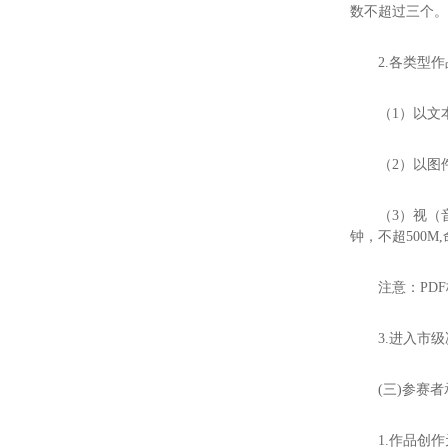
数不超过三个。
2.各类型
（1）以文
（2）以图
（3）视（音
钟，不超500M
注意：PD
3.进入市
(三)参赛
1.作品创