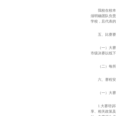
我校在校本
须明确团队负
学校，且代表
五、比赛
（一）大
市级决赛以线
（二）每所
六、赛程
（一）大
1.大赛培
享、相关政策