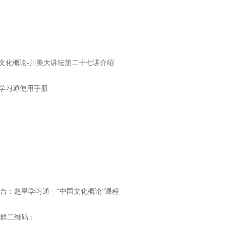
国文化概论-川美大讲坛第二十七讲介绍
星学习通使用手册
平台：
超星学习通—“中国文化概论”课程
通群二维码：