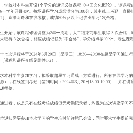
级起，学校对本科生开设1个学分的通识必修课程《中国文化概论》。该课
每一学年开展4次。每场讲座学习成绩满分为100分，其中线上考勤、直播
到、直播听课和在线考核，成绩80分及以上记讲座学习1次合格。
级新生开始，该课程修读调整为2年一周期，大二结束前学生取得 3 次合格，
未取得 3 次合格，相应成绩记载为“不合格”，学分绩点按“0”计。老生
二十七次课程将于
202
4
年
3
月
20
日
（星期三）
18:30—20:30
在
超星学习通
进
》
（课程和讲座介绍见附件1-2）。
要求本科学生参加学习，拟采取
超星学习通
线上方式进行。所有
在线学习
田源），
在线签到考勤（签到时间：202
4
年
3
月
20
日18:00-19:00）
，并在讲
参加考核。
未通过者，或是只有在线考核成绩但无考勤记录者，均视为当次讲座学习
位通知需要参加本次学习的学生准时前往腾讯会议，同时要求学生提前完成