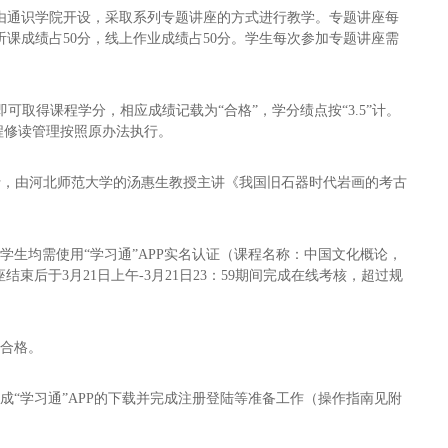
程由通识学院开设，采取系列专题讲座的方式进行教学。专题讲座每
听课成绩占50分，线上作业成绩占50分。学生每次参加专题讲座需
即可取得课程学分，相应成绩记载为“合格”，学分绩点按“3.5”计。
课程修读管理按照原办法执行。
行，由河北师范大学的
汤惠生教授
主讲
《我国旧石器时代岩画的考古
的学生均需使用
“学习通”APP
实名认证（课程名称：中国文化概论，
座结束后于
3
月2
1
日上午-
3
月2
1
日23：59
期间完成
在线考核
，超过规
不合格。
“学习通”APP的下载并完成注册登陆等准备工作（操作指南见附