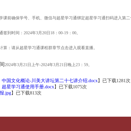
：
同学课前确保学号、手机、微信与超星学习通绑定超星学习通扫码进入第二
习通签到时间
：
2024年3月20日
18：00-19：00。
度计算：请从超星学习通课程群
章节
点击进入观看直播。
时间
2024年3月
2
1日上午
-202
4
年
3
月2
1
日晚上23：59。
：中国文化概论-川美大讲坛第二十七讲介绍.docx
】已下载
1281
次
：超星学习通使用手册.docx
】已下载
1075
次
.jpg
】已下载
813
次