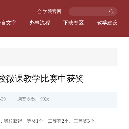
学院官网
语言文字
办事流程
下载专区
教学建设
高校微课教学比赛中获奖
29
浏览次数：
99
次
1
2
3
，我校获得一等奖
个、二等奖
个、三等奖
个。