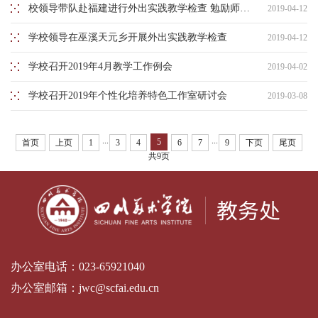
校领导带队赴福建进行外出实践教学检查 勉励师生扎根生活、贴近人民、回报时代
2019-04-12
学校领导在巫溪天元乡开展外出实践教学检查
2019-04-12
学校召开2019年4月教学工作例会
2019-04-02
学校召开2019年个性化培养特色工作室研讨会
2019-03-08
...
...
5
首页
上页
1
3
4
6
7
9
下页
尾页
共9页
办公室电话：
023-65921040
办公室邮箱：
jwc@scfai.edu.cn