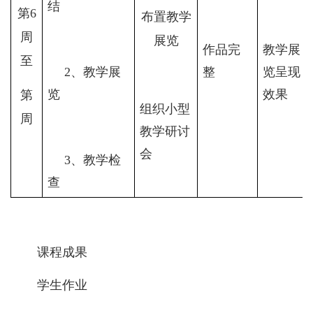
结
第
6
布置教学
周
展览
作品完
教学展
至
2
、教学展
整
览呈现
览
效果
第
组织小型
周
教学研讨
会
3
、教学检
查
课程成果
学生作业