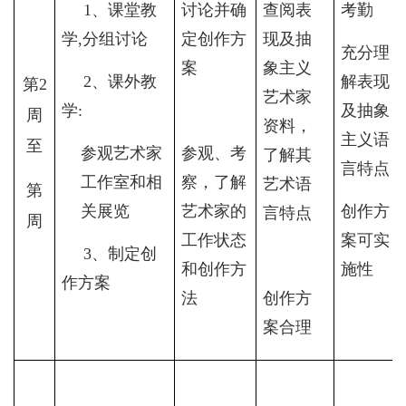
1
、课堂教
讨论并确
查阅表
考勤
学
,
分组讨论
定创作方
现及抽
充分理
案
象主义
2
、课外教
解表现
第
2
艺术家
学
:
及抽象
周
资料，
主义语
至
参观艺术家
参观、考
了解其
言特点
工作室和相
察，了解
艺术语
第
关展览
艺术家的
创作方
言特点
周
工作状态
案可实
3
、制定创
和创作方
施性
作方案
法
创作方
案合理