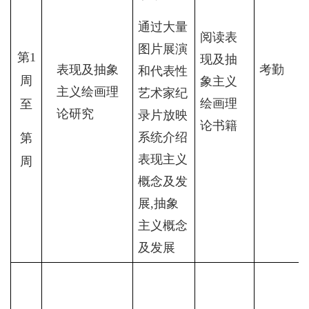
通过大量
阅读表
图片展演
第
1
现及抽
表现及抽象
考勤
和代表性
周
象主义
主义绘画理
艺术家纪
绘画理
至
论研究
录片放映
论书籍
系统介绍
第
表现主义
周
概念及发
展
,
抽象
主义概念
及发展