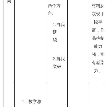
周
两个方
材料及
向
:
表现手
段丰
1.
自我
富，作
延
品控制
续
能力
强，富
2.
自我
有感染
突破
力。
1
、教学总