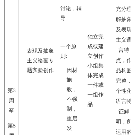
讨论，辅
充分理
导
解抽象
及表现
独立完
主义语
一个原
成或建
言特
表现及抽象
则
:
立创作
点，作
主义绘画专
小组集
题实验创作
因材
品构图
体完成
施
完整，
一件或
教，
第
3
个性化
一组作
不强
周
语言特
品
制，
至
征鲜
重启
明，所
第
5
发
运用的