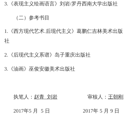
3.
《表现主义绘画语言》刘岩
/
罗丹西南大学出版社
（二）参考书目
1.
《西方现代艺术
.
后现代主义》葛鹏仁吉林美术出版
社
2.
《后现代主义系谱》岛子重庆出版社
3.
《油画》巫俊安徽美术出版社
执笔人：
赵青
刘岩
审核人：
王朝刚
2017
年
5
月
5
日
2017
年
5
月
9
日