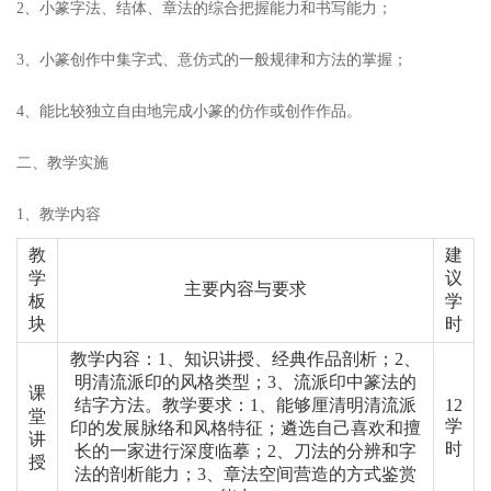
2、小篆字法、结体、章法的综合把握能力和书写能力；
3、小篆创作中集字式、意仿式的一般规律和方法的掌握；
4、能比较独立自由地完成小篆的仿作或创作作品。
二、教学实施
1、教学内容
教
建
学
议
主要内容与要求
板
学
块
时
教学内容：
1、知识讲授、经典作品剖析；2、
明清流派印的风格类型；3、流派印中篆法的
课
结字方法。
教学要求：
1、能够厘清明清流派
12
堂
学
印的发展脉络和风格特征；遴选自己喜欢和擅
讲
时
长的一家进行深度临摹；2、刀法的分辨和字
授
法的剖析能力；3、章法空间营造的方式鉴赏