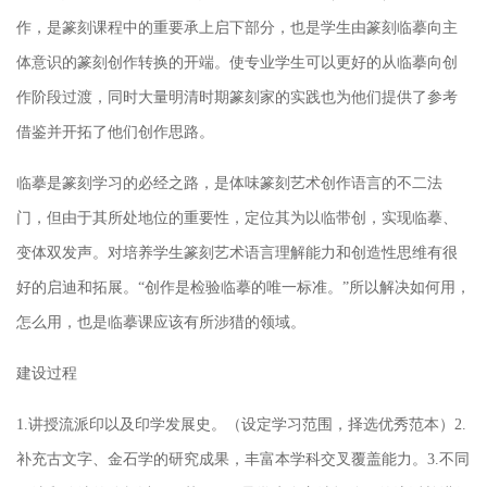
作，是篆刻课程中的重要承上启下部分，也是学生由篆刻临摹向主
体意识的篆刻创作转换的开端。使专业学生可以更好的从临摹向创
作阶段过渡，同时大量明清时期篆刻家的实践也为他们提供了参考
借鉴并开拓了他们创作思路。
临摹是篆刻学习的必经之路，是体味篆刻艺术创作语言的不二法
门，但由于其所处地位的重要性，定位其为以临带创，实现临摹、
变体双发声。对培养学生篆刻艺术语言理解能力和创造性思维有很
好的启迪和拓展。“创作是检验临摹的唯一标准。”所以解决如何用，
怎么用，也是临摹课应该有所涉猎的领域。
建设过程
1.讲授流派印以及印学发展史。（设定学习范围，择选优秀范本）2.
补充古文字、金石学的研究成果，丰富本学科交叉覆盖能力。3.不同