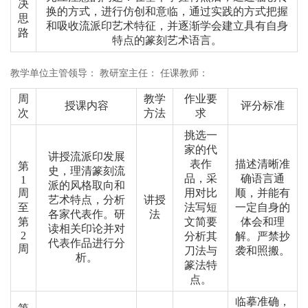
决
换的方式，进行仿创和意临，通过实践的方式把握
思
和吸收流派印艺术特征，并逐渐学会建立具有自身
路
特点的篆刻艺术语言。
教学单位主管领导： 教研室主任： 任课教师：
周
教学
作业要
授课内容
评分标准
次
方法
求
挑选一
家的代
讲授流派印发展
表作
描述清晰准
第
史，理清篆刻流
品，采
确语言通
1
派的风格取向和
周
用对比
顺，并能有
艺术特点，分析
讲授
至
法写短
一定自身的
各家代表作。研
法
第
文简要
体会和理
读相关印论并对
2
分析其
解。严禁抄
代表作品进行分
周
刀法与
袭和照搬。
析。
篆法特
点。
临摹准确，