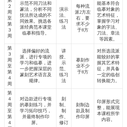
第
示范不同刀法和
能基本符合
２
每种流
篆法，分析不同
演示
临摹对象的
周
派2方左
技法所达成的不
法、
艺术特征，
至
右，要
同效果。挑选各
练习
掌握学习对
第
求不少
派经典范本课堂
法
象的字法、
３
于8方
临摹和指导。
刀法、章法
周
等因素。
第
选择偏好的流
讲
对所选流派
３
派，进行专项的
授、
能较好的掌
周
摹刻作
学习和临摹，进
示
握其艺术特
至
业不少
一步把握深层的
范、
征，并具备
第
于8方
篆刻艺术语言及
练习
一定的临创
４
规律。
法
转换能力。
周
第
４
对边款进行专项
刻
印屏形式完
周
的摹刻练习，并
制、
刻制边
整，能展现
至
学习拓印技巧，
制
款及制
本课程所学
第
并最终制作印
作、
作印屏
内容。
４
屏。
修订