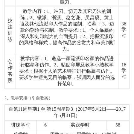
能力。
教学内容：
1、冲刀、切刀及其它刀法的训
练；2、徽派、浙派、赵之谦、吴昌硕、黄士
技
陵及其他流派印人作品的临刻、临摹 ；3、边
36
法
学
款的刻治与拓制。
教学要求：
1、个人临摹的
训
时
深入和刻印能力的全面提升；2、把握流派印
练
的风格和样式，提高作品的鉴赏力和审美判断
力。
教学内容：
1、遴选一家流派印名家的作品进
创
行临摹和仿作。2、粘贴印屏及教学小结
教学
16
作
学
要求：
根据个人的艺术特征进行临摹与仿作。
实
时
要求学生避免无目的临摹，强调因人而异的选
践
择范印。
2、教学安排（引自教案）
自第11周星期1 至 第15周星期3
（2017年5月2日——2017
年5月31日）
讲课学时
6
实践学时
58