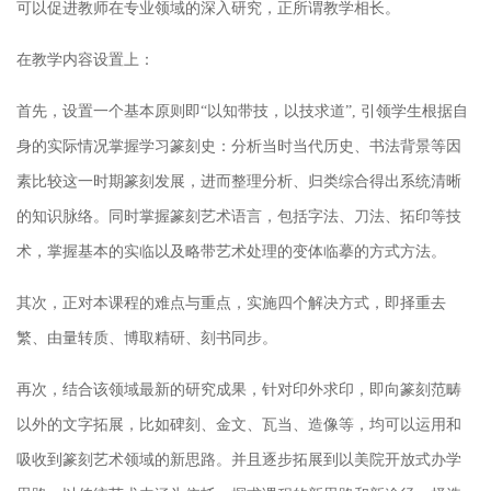
可以促进教师在专业领域的深入研究，正所谓教学相长。
在教学内容设置上：
首先，设置一个基本原则即“以知带技，以技求道”, 引领学生根据自
身的实际情况掌握学习篆刻史：分析当时当代历史、书法背景等因
素比较这一时期篆刻发展，进而整理分析、归类综合得出系统清晰
的知识脉络。同时掌握篆刻艺术语言，包括字法、刀法、拓印等技
术，掌握基本的实临以及略带艺术处理的变体临摹的方式方法。
其次，正对本课程的难点与重点，实施四个解决方式，即择重去
繁、由量转质、博取精研、刻书同步。
再次，结合该领域最新的研究成果，针对印外求印，即向篆刻范畴
以外的文字拓展，比如碑刻、金文、瓦当、造像等，均可以运用和
吸收到篆刻艺术领域的新思路。并且逐步拓展到以美院开放式办学