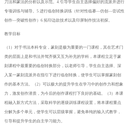
刀法和篆法的分析以及示范。4.引导学生自主选择偏好的流派并进行
专项训练与辅导。5.进行临创转换训练（针对性临摹—仿创—尝试性
创作—突破性创作）6.拓印边款技术以及印屏制作技法初探。
教学目标
（1）对于书法本科专业，篆刻是极为重要的一门课程，其在艺术门
类的层面上是和书法并驾齐驱又互为补充的学科，本课程立足于篆
刻课程中最重要的临创转换部分，以老师引导，学生自主选择、深
入某一篆刻流派并在指引下进行临创转换，使学生可以掌握篆刻创
作的基本方法。（2）可以极大的提升学生在学习中的创作力和想象
力，激发创作潜质，为今后的创作课程打下良好的基础。（3）本课
程融入新方式方法，采取科学的逐级训练课程设置，将本课程重点
分解为多个单元，使学生可以层级掌握，避免单纯的输入式教学，
引导和提升学生的自主学习能力。