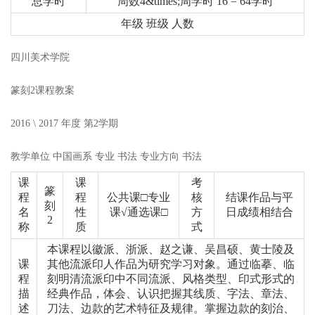
总学时
周数4&times;周学时 16 = 64学时
年级 班级 人数
四川美术学院
篆刻2课程教案
2016 \ 2017
年度 第2学期
教学单位 中国画系 专业 书法 专业方向 书法
课
课
考
篆
程
程
公共课□专业
核
结课作品与平
刻
名
性
课√通选课□
方
日成绩相结合
2
称
质
式
本课程以徽派、浙派、赵之谦、吴昌硕、黄士陵及
课
其他流派印人作品为研究学习对象。通过临摹、临
程
刻明清流派印中不同流派、风格类型、印式形式的
描
经典作品，体会、认识把握其线质、字法、章法、
述
刀法、边款的艺术特征及规律。掌握边款的刻治、