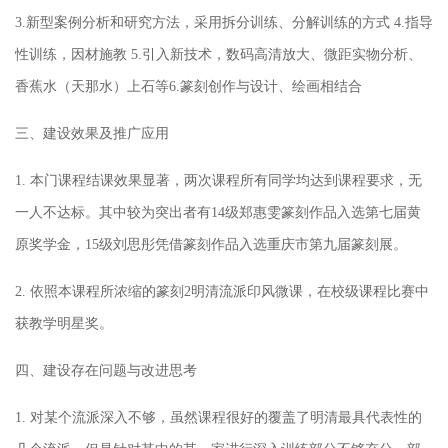
3.新型案例分析和研究方法，采用拆分训练、分解训练的方式 4.指导
性训练，因材施教 5.引入新技术，数码高清放大、微距实物分析、
香蕉水（天那水）上石等6.篆刻创作与设计、绘画相结合
三、建设效果及推广应用
1. 本门课程结课效果显著，两次课程所有同学均达到课程要求，无
一人不达标。其中较为突出者有14级郑惠雯篆刻作品入选第七届黄
原奖学金，15级刘思彤凭借篆刻作品入选重庆市第九届篆刻展。
2. 依照本课程所浓缩的篆刻2明清流派印风微课，在校级课程比赛中
获教学明星奖。
四、建设存在问题与改进思考
1. 对某个流派深入不够，虽然课程很好的覆盖了明清最具代表性的