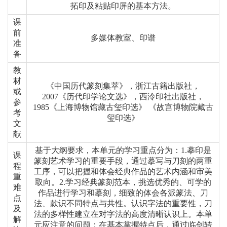
拓印及粘贴印屏的基本方法。
课
前
多媒体教室、印谱
准
备
教
材
《中国历代篆刻集萃》，浙江古籍出版社，
或
2007《历代印学论文选》，西泠印社出版社，
参
1985《上海博物馆藏古玺印选》 《故宫博物院藏古
考
玺印选》
文
献
基于大纲要求，本单元的学习重点分为：1.摹印是
课
篆刻艺术学习的重要手段，通过摹写与刀刻的两重
程
工序，可以把握和体会经典作品的艺术内涵和审美
重
取向。2.学习经典篆刻范本，挑选优秀的、可学的
难
作品进行学习和摹刻，细致的体会各派篆法、刀
点
法、款识不同特点与共性。认识字法的重要性，刀
及
法的多样性建立在对字法的高度清晰认识上。本单
解
元应注意的问题：在基本掌握特点后，通过临创转