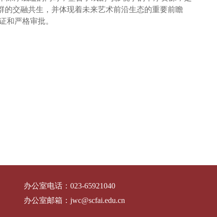
业群的交融共生，并体现着未来艺术前沿生态的重要前瞻
证和严格审批。
办公室电话：
023-65921040
办公室邮箱：
jwc@scfai.edu.cn