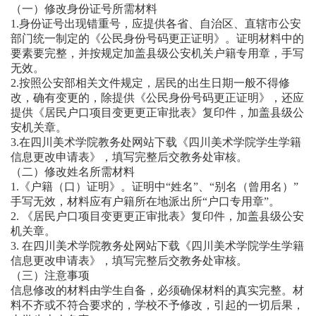
（一）修改身份证号所需材料
1.身份证号出现错重号，应提供各省、自治区、直辖市公安
部门统一制定的《公民身份号码更正证明》。证明材料中的
要素要完整，并按规定加盖县级公安机关户籍专用章，手写
无效。
2.按照公安部相关文件规定，居民的出生日期一般不得修
改，确有变更的，除提供《公民身份号码更正证明》，还应
提供《居民户口项目变更更正审批表》复印件，加盖县级公
安机关章。
3.在四川美术学院教务处网站下载《四川美术学院学生学籍
信息更改申请表》，填写完整后交教务处审核。
（二）修改姓名所需材料
1.《户籍（口）证明》。证明中“姓名”、“别名（曾用名）”
手写无效，材料应有户籍所在地派出所“户口专用章”。
2. 《居民户口项目变更更正审批表》复印件，加盖县级公安
机关章。
3. 在四川美术学院教务处网站下载《四川美术学院学生学籍
信息更改申请表》，填写完整后交教务处审核。
（三）注意事项
信息修改的材料由学生自备，必须确保材料的真实完整。材
料不齐或不符合要求的，学校不予修改，引起的一切后果，