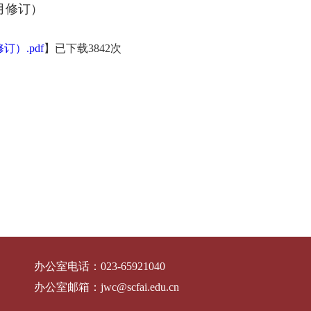
月修订）
）.pdf
】已下载
3842
次
办公室电话：
023-65921040
办公室邮箱：
jwc@scfai.edu.cn