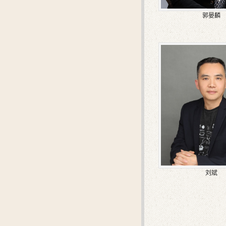
郭晏麟
刘斌