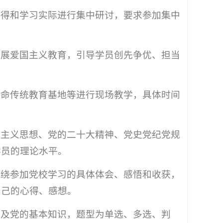
心得和学习实际进行集中研讨，要求参加集中
开展爱国主义教育，引导学员创先争优、担当
革命传统教育基地等进行现场教学，具体时间
会主义思想、党的二十大精神、党史党纪党规
学员的理论水平。
围绕参加党校学习的具体体会、感悟和收获，
自己的心得、感想。
容及党的基本知识，题型为单选、多选、判