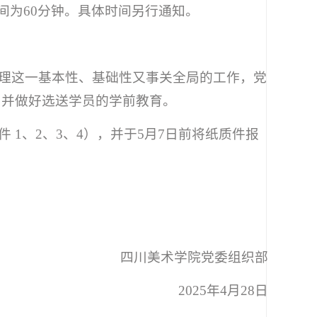
时间为60分钟。具体时间另行通知。
管理这一基本性、基础性又事关全局的工作，党
，并做好选送学员的学前教育。
 1、2、3、4），并于5月7日前将纸质件报
四川美术学院党委组织部
2025年4月28日