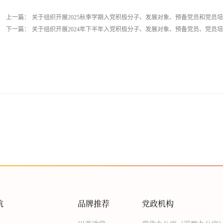
上一篇：
关于组织开展2025秋季学期入党积极分子、发展对象、预备党员和党员
下一篇：
关于组织开展2024年下半年入党积极分子、发展对象、预备党员、党员