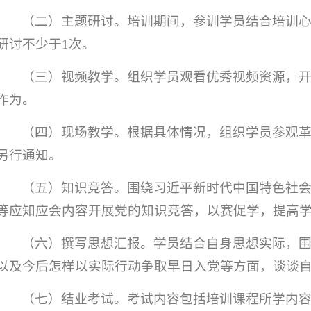
（二）主题研讨。培训期间，参训学员结合培训
研讨不少于1次。
（三）视频教学。组织学员观看优秀视频资源，
作为。
（四）现场教学。根据具体情况，组织学员参观
另行通知。
（五）知识竞答。围绕习近平新时代中国特色社
等应知应会内容开展党的知识竞答，以赛促学，提高
（六）撰写思想汇报。学员结合自身思想实际，
以及今后怎样以实际行动争取早日入党等方面，谈谈
（七）结业考试。考试内容包括培训课程所学内