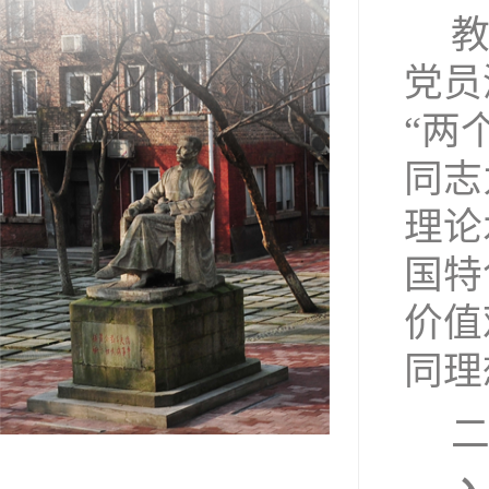
党员
“
两
同志
理论
国特
价值
同理