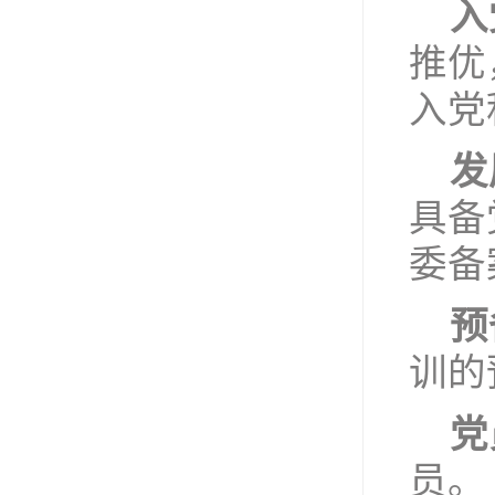
入
推优
入党
发
具备
委备
预
训的
党
员。