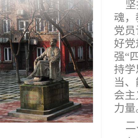
坚
魂，
党员
好党
强“
持学
当、
会主
力量
二