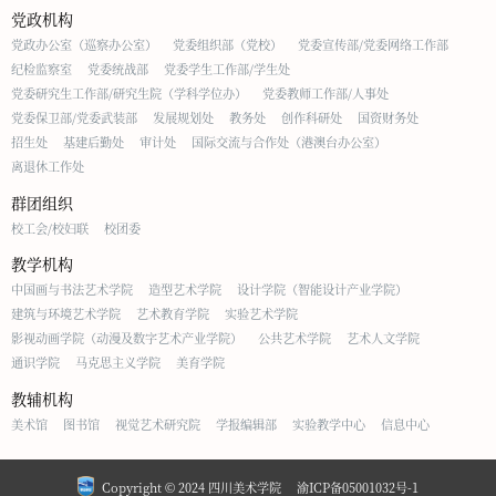
党政机构
党政办公室（巡察办公室）
党委组织部（党校）
党委宣传部/党委网络工作部
纪检监察室
党委统战部
党委学生工作部/学生处
党委研究生工作部/研究生院（学科学位办）
党委教师工作部/人事处
党委保卫部/党委武装部
发展规划处
教务处
创作科研处
国资财务处
招生处
基建后勤处
审计处
国际交流与合作处（港澳台办公室）
离退休工作处
群团组织
校工会/校妇联
校团委
教学机构
中国画与书法艺术学院
造型艺术学院
设计学院（智能设计产业学院）
建筑与环境艺术学院
艺术教育学院
实验艺术学院
影视动画学院（动漫及数字艺术产业学院）
公共艺术学院
艺术人文学院
通识学院
马克思主义学院
美育学院
教辅机构
美术馆
图书馆
视觉艺术研究院
学报编辑部
实验教学中心
信息中心
Copyright © 2024 四川美术学院
渝ICP备05001032号-1