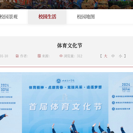
活
>
正文
校园景观
校园生活
校园地图
体育文化节
1-10
作者：
来源：
浏览量：
312
【
大
中
小
】