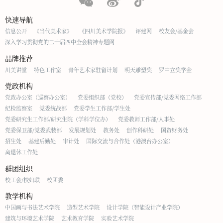
快速导航
信息公开
《当代美术家》
《四川美术学院报》
评建网
校友会/基金会
深入学习贯彻党的二十届四中全会精神专题网
品牌推荐
川美讲堂
特色工作室
青年艺术家驻留计划
明天雕塑奖
罗中立奖学金
党政机构
党政办公室（巡察办公室）
党委组织部（党校）
党委宣传部/党委网络工作部
纪检监察室
党委统战部
党委学生工作部/学生处
党委研究生工作部/研究生院（学科学位办）
党委教师工作部/人事处
党委保卫部/党委武装部
发展规划处
教务处
创作科研处
国资财务处
招生处
基建后勤处
审计处
国际交流与合作处（港澳台办公室）
离退休工作处
群团组织
校工会/校妇联
校团委
教学机构
中国画与书法艺术学院
造型艺术学院
设计学院（智能设计产业学院）
建筑与环境艺术学院
艺术教育学院
实验艺术学院