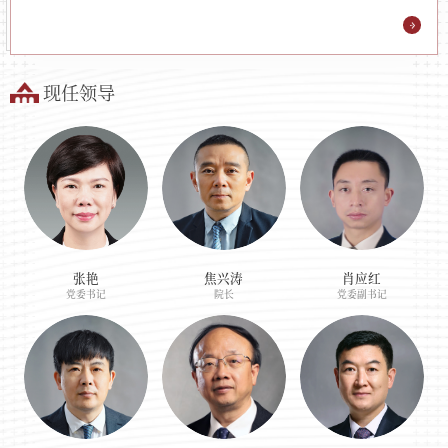
现任领导
张艳
焦兴涛
肖应红
党委书记
院长
党委副书记