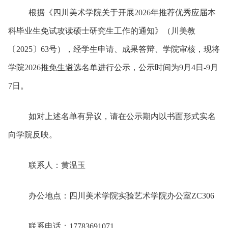
根据《
四川美术学院关于开展
2026
年推荐优秀应届本
科毕业生免试攻读硕士研究生工作的通知
》（
川美教
〔
2025
〕
63
号
），
经学生申请、成果答辩、学院审核，
现将
学院
202
6
推免生
遴选
名单进行公示
，
公示时间为
9
月
4
日
-9
月
7
日。
如对上述名单有异议，请在公示期内
以书面形式
实名
向学院反映。
联系人：
黄温玉
办公地点：
四川美术学院实验艺术学院办公室
ZC306
联系电话：
17783691071