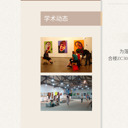
学术动态
为落
合楼ZC30