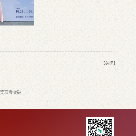
关闭
【
】
级奖项零突破