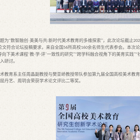
题为
“数智融创·美美与共
新时代美术教育的多维探索”，
此次论坛截止
:
202
论文符合论坛投稿要求，来自
全国
所高校
余名师生代表参会。
本次论
56
160
导向下美术课程‘教
学
评’一致性的研究”“跨学科融合视角下的美育实践”
-
-
入研讨。
术教育系主任周晶副教授与樊亚峤教授带队参加第九届全国高校美术教育
屈丹艺、周玥含荣获学术论文评比二等奖。