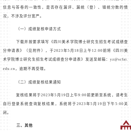
信息与答卷的一致性，是否存在漏评、漏统（登）、错统分数的情
况，不涉及评分宽严。
（一）成绩复核申请方式
下载并按要求填写《四川美术学院博士研究生招生考试成绩查
分申请表》（见附件），于
2023
年
5
月
18
日上午
12:00
前将《四川美
术学院博士研究生招生考试成绩查分申请表》发送至邮箱：
yz@scfai.
edu.cn
，逾期不再受理。
（二）成绩复核结果通知
复核结果将于
2023
年
5
月
19
日上午
9:00
前更新至系统，请考生
自行登录系统查询复核结果，系统将于
2023
年
5
月
19
日下午
5:00
关
闭。
三、其他