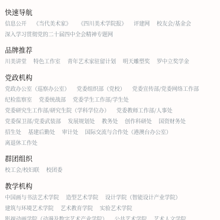
快速导航
信息公开
《当代美术家》
《四川美术学院报》
评建网
校友会/基金会
深入学习贯彻党的二十届四中全会精神专题网
品牌推荐
川美讲堂
特色工作室
青年艺术家驻留计划
明天雕塑奖
罗中立奖学金
党政机构
党政办公室（巡察办公室）
党委组织部（党校）
党委宣传部/党委网络工作部
纪检监察室
党委统战部
党委学生工作部/学生处
党委研究生工作部/研究生院（学科学位办）
党委教师工作部/人事处
党委保卫部/党委武装部
发展规划处
教务处
创作科研处
国资财务处
招生处
基建后勤处
审计处
国际交流与合作处（港澳台办公室）
离退休工作处
群团组织
校工会/校妇联
校团委
教学机构
中国画与书法艺术学院
造型艺术学院
设计学院（智能设计产业学院）
建筑与环境艺术学院
艺术教育学院
实验艺术学院
影视动画学院（动漫及数字艺术产业学院）
公共艺术学院
艺术人文学院