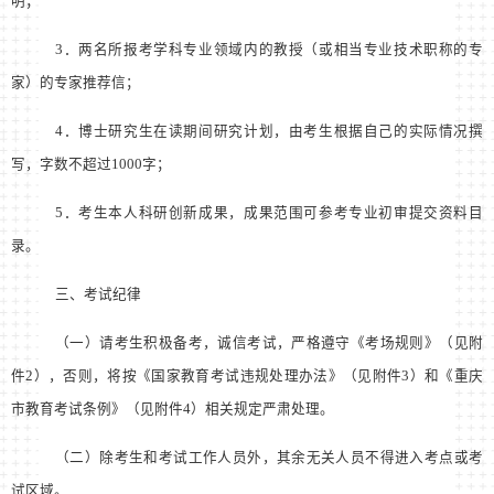
明；
3
．两名所报考学科专业领域内的教授（或相当专业技术职称的专
家）的专家推荐信；
4
．博士研究生在读期间研究计划，由考生根据自己的实际情况撰
写，字数不超过
1000
字；
5
．考生本人科研创新成果，成果范围可参考专业初审提交资料目
录。
三、考试纪律
（一）请考生积极备考，诚信考试，严格遵守《考场规则》（见附
件
2
），否则，将按《国家教育考试违规处理办法》（见附件
3
）和《重庆
市教育考试条例》（见附件
4
）相关规定严肃处理。
（二）除考生和考试工作人员外，其余无关人员不得进入考点或考
试区域。