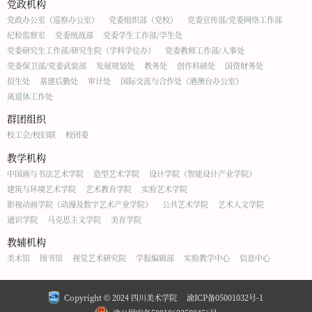
党政机构
党政办公室（巡察办公室）
党委组织部（党校）
党委宣传部/党委网络工作部
纪检监察室
党委统战部
党委学生工作部/学生处
党委研究生工作部/研究生院（学科学位办）
党委教师工作部/人事处
党委保卫部/党委武装部
发展规划处
教务处
创作科研处
国资财务处
招生处
基建后勤处
审计处
国际交流与合作处（港澳台办公室）
离退休工作处
群团组织
校工会/校妇联
校团委
教学机构
中国画与书法艺术学院
造型艺术学院
设计学院（智能设计产业学院）
建筑与环境艺术学院
艺术教育学院
实验艺术学院
影视动画学院（动漫及数字艺术产业学院）
公共艺术学院
艺术人文学院
通识学院
马克思主义学院
美育学院
教辅机构
美术馆
图书馆
视觉艺术研究院
学报编辑部
实验教学中心
信息中心
Copyright © 2024 四川美术学院
渝ICP备05001032号-1