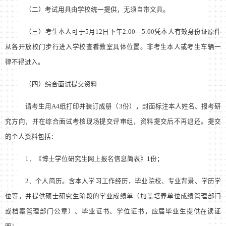
（二）考试用具由学校统一提供，无须自带文具。
（三）考生本人可于
5
月
12
日下午
2:00
—
5:00
凭本人有效身份证原件
从各开放校门步行进入学校查看教室具体位置。非考生本人或考生车辆一
律不得进入。
（四）综合面试提交资料
请考生用
A4
纸打印并装订成册（
3
份），封面标注本人姓名、报考研
究方向，并在综合面试考核现场提交评审组，资料提交后不再退还。提交
的个人资料包括：
1
．《博士学位研究生网上报名信息简表》
1
份；
2
．个人简历。含本人学习工作经历，毕业院校、专业背景、学历学
位等，并提供硕士研究生阶段的学业成绩单（加盖培养单位成绩管理部门
或档案管理部门公章）、毕业证书、学位证书，应届毕业生提供在读证