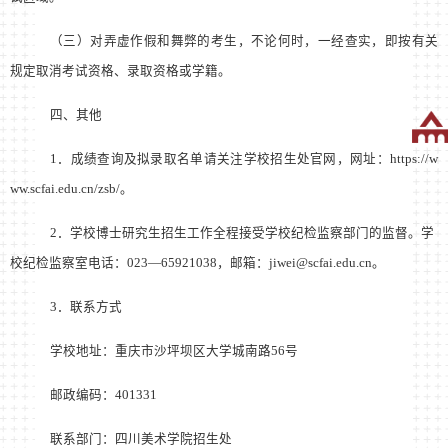
（三）对弄虚作假和舞弊的考生，不论何时，一经查实，即按有关
规定取消考试资格、录取资格或学籍。
四、其他
1
．成绩查询及拟录取名单请关注学校招生处官网，网址：
https://w
ww.scfai.edu.cn/zsb/
。
2
．学校博士研究生招生工作全程接受学校纪检监察部门的监督。学
校纪检监察室电话：
023
—
65921038
，邮箱：
jiwei@scfai.edu.cn
。
3
．联系方式
学校地址：重庆市沙坪坝区大学城南路
56
号
邮政编码：
401331
联系部门：四川美术学院招生处