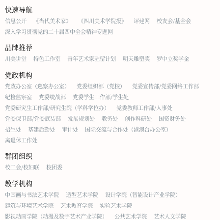
快速导航
信息公开
《当代美术家》
《四川美术学院报》
评建网
校友会/基金会
深入学习贯彻党的二十届四中全会精神专题网
品牌推荐
川美讲堂
特色工作室
青年艺术家驻留计划
明天雕塑奖
罗中立奖学金
党政机构
党政办公室（巡察办公室）
党委组织部（党校）
党委宣传部/党委网络工作部
纪检监察室
党委统战部
党委学生工作部/学生处
党委研究生工作部/研究生院（学科学位办）
党委教师工作部/人事处
党委保卫部/党委武装部
发展规划处
教务处
创作科研处
国资财务处
招生处
基建后勤处
审计处
国际交流与合作处（港澳台办公室）
离退休工作处
群团组织
校工会/校妇联
校团委
教学机构
中国画与书法艺术学院
造型艺术学院
设计学院（智能设计产业学院）
建筑与环境艺术学院
艺术教育学院
实验艺术学院
影视动画学院（动漫及数字艺术产业学院）
公共艺术学院
艺术人文学院