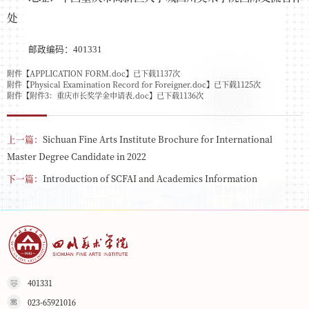
处
邮政编码：401331
附件【
APPLICATION FORM.doc
】已下载
1137
次
附件【
Physical Examination Record for Foreigner.doc
】已下载
1125
次
附件【
附件3：重庆市长奖学金申请表.doc
】已下载
1136
次
上一篇：
​Sichuan Fine Arts Institute Brochure for International
Master Degree Candidate in 2022
下一篇：
Introduction of SCFAI and Academics Information
401331
023-65921016