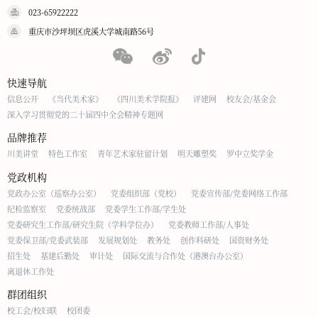
023-65922222
重庆市沙坪坝区虎溪大学城南路56号
快速导航
信息公开
《当代美术家》
《四川美术学院报》
评建网
校友会/基金会
深入学习贯彻党的二十届四中全会精神专题网
品牌推荐
川美讲堂
特色工作室
青年艺术家驻留计划
明天雕塑奖
罗中立奖学金
党政机构
党政办公室（巡察办公室）
党委组织部（党校）
党委宣传部/党委网络工作部
纪检监察室
党委统战部
党委学生工作部/学生处
党委研究生工作部/研究生院（学科学位办）
党委教师工作部/人事处
党委保卫部/党委武装部
发展规划处
教务处
创作科研处
国资财务处
招生处
基建后勤处
审计处
国际交流与合作处（港澳台办公室）
离退休工作处
群团组织
校工会/校妇联
校团委