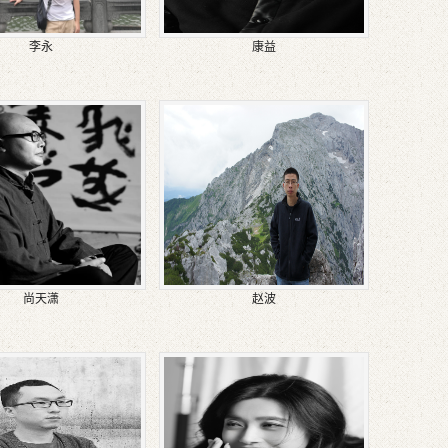
李永
康益
尚天潇
赵波