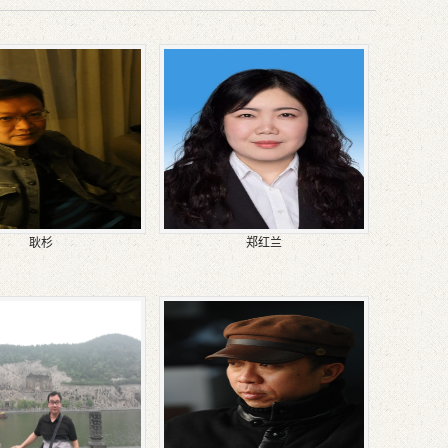
耿杉
郑红兰