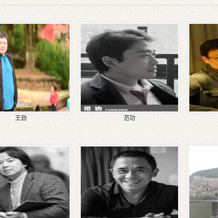
王劲
范功