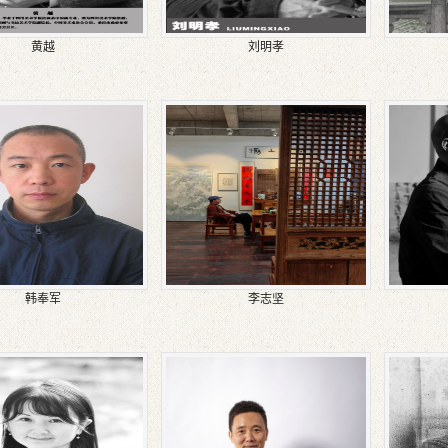
黄越
刘明孝
韩奉军
李志坚