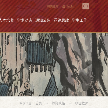
川美主站
English
人才培养
学术动态
通知公告
党建思政
学生工作
首页
师资队伍
现任教师
当前位置:
>>
>>