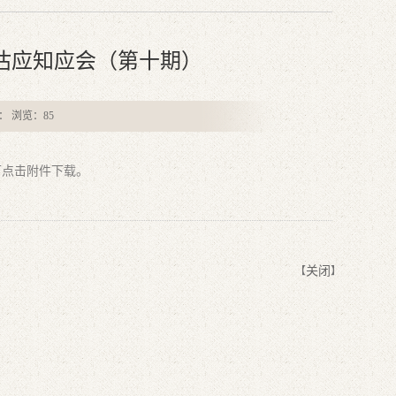
估应知应会（第十期）
者： 浏览：
85
点击附件下载。
关闭
【
】