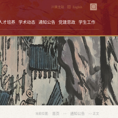
川美主站
English
人才培养
学术动态
通知公告
党建思政
学生工作
首页
通知公告
当前位置:
>>
>> 正文