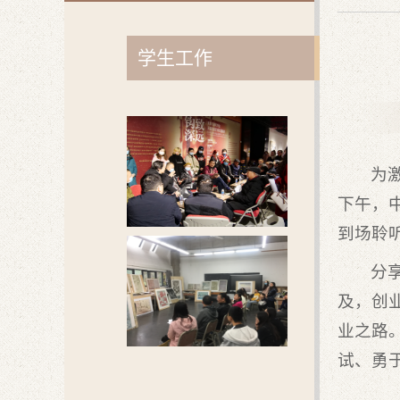
学生工作
为
下午，
到场聆
分
及，创
业之路
试、勇