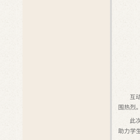
互
围热烈
此
助力学