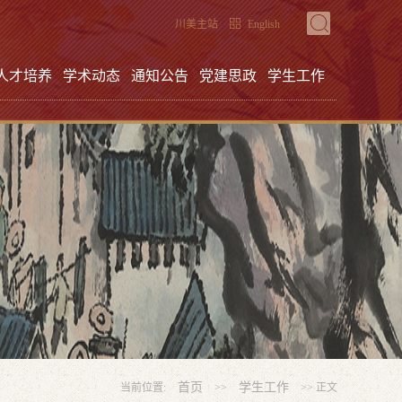
川美主站
English
人才培养
学术动态
通知公告
党建思政
学生工作
首页
学生工作
当前位置:
>>
>> 正文