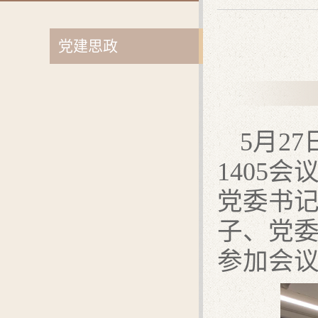
党建思政
5
月
27
1405
会
党委书
子、党
参加会