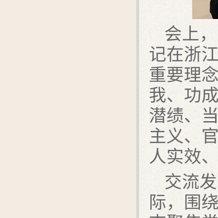
会上，
记在浙
重要理
我、功
潜绩、
主义、
人实效
交流发
际，围