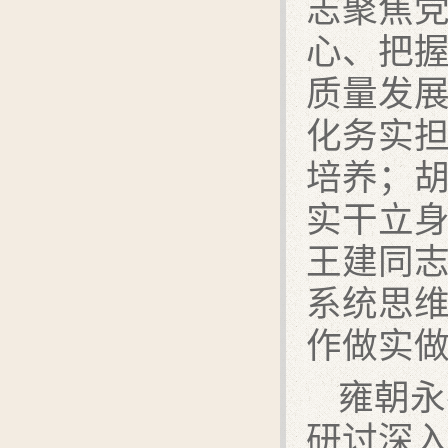
志聚焦
心、把
质量发
化务实
培养；
实干立
王建同
系统思
作做实
雍朝永
研讨深