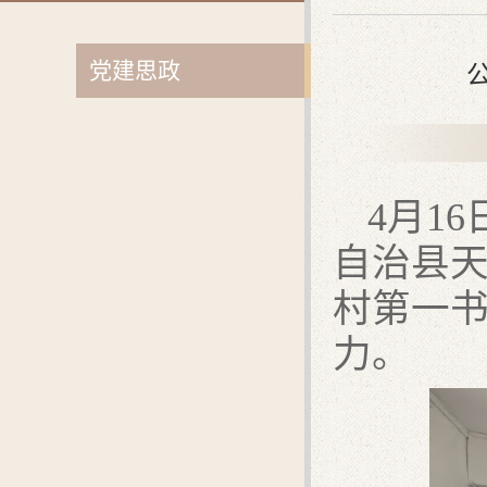
党建思政
4
月
16
自治县
村第一
力。