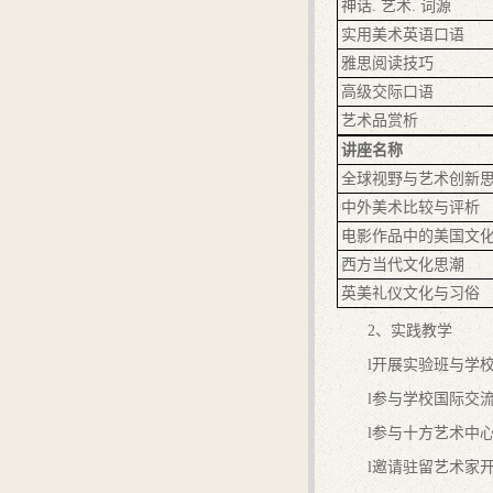
神话. 艺术. 词源
实用美术英语口语
雅思阅读技巧
高级交际口语
艺术品赏析
讲座名称
全球视野与艺术创新
中外美术比较与评析
电影作品中的美国文
西方当代文化思潮
英美礼仪文化与习俗
2、实践教学
l开展实验班与学
l参与学校国际交
l参与十方艺术中
l邀请驻留艺术家