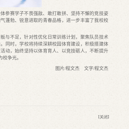
全体参赛学子不畏强敌、敢打敢拼、坚持不懈的竞技姿
朝气蓬勃、锐意进取的青春品格，进一步丰富了我校校
短板与不足，针对性优化日常训练计划，聚焦队员技术
力。同时，学校将持续深耕校园体育建设，积极搭建体
育活动，始终坚持以体育育人、以竞技砺人，不断提升
为校争光。
图片/程文杰 文字/程文杰
关闭
【
】