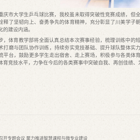
重庆市大学生乒乓球比赛，我校虽未取得突破性竞赛成绩，但
诠释了坚韧向上、奋勇争先的体育精神，充分彰显了川美学子
化
的建设
内涵。
步，体育教学部将全面认真总结本次赛事经验，梳理训练中的
术打磨与团队协作训练，持续夯实竞技基础、提升球队整体实
流平台，鼓励更多学生走出宿舍、走上赛场，积极参与各类体
体育竞技水平，力争在今后的各类赛事中突破自我、再创佳绩、
：
召开专题会议 聚力推进智慧课程与微专业建设