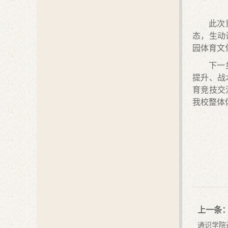
此次
态，生动
园体育文
下一
提升、战
育竞技交
我校整体
上一条
通识学院