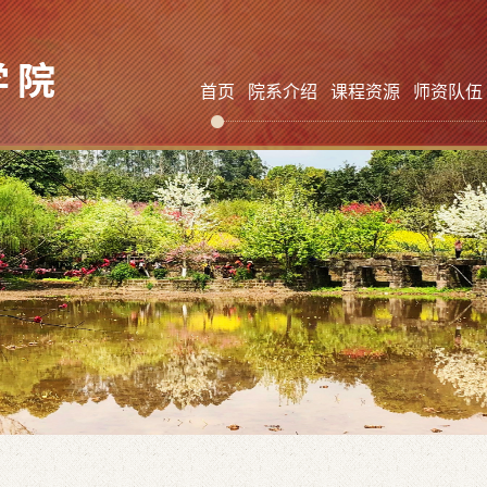
首页
院系介绍
课程资源
师资队伍