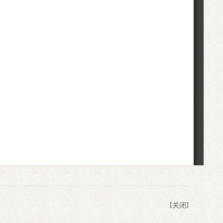
关闭
【
】