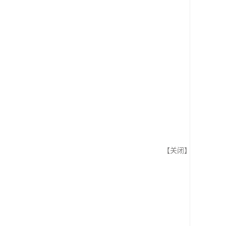
【
关闭
】