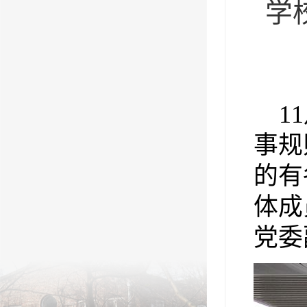
学
11
事规
的有
体成
党委