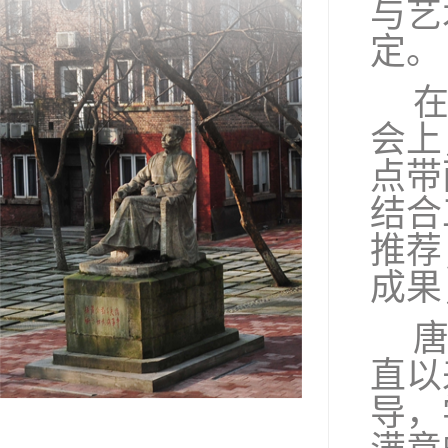
与艺
定。
会上
点带
结合
推荐
成果
直以
导，