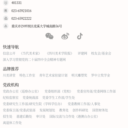
401331
023-65921016
023-65922222
重庆市沙坪坝区虎溪大学城南路56号
快速导航
信息公开
《当代美术家》
《四川美术学院报》
评建网
校友会/基金会
深入学习贯彻党的二十届四中全会精神专题网
品牌推荐
川美讲堂
特色工作室
青年艺术家驻留计划
明天雕塑奖
罗中立奖学金
党政机构
党政办公室（巡察办公室）
党委组织部（党校）
党委宣传部/党委网络工作部
纪检监察室
党委统战部
党委学生工作部/学生处
党委研究生工作部/研究生院（学科学位办）
党委教师工作部/人事处
党委保卫部/党委武装部
发展规划处
教务处
创作科研处
国资财务处
招生处
基建后勤处
审计处
国际交流与合作处（港澳台办公室）
离退休工作处