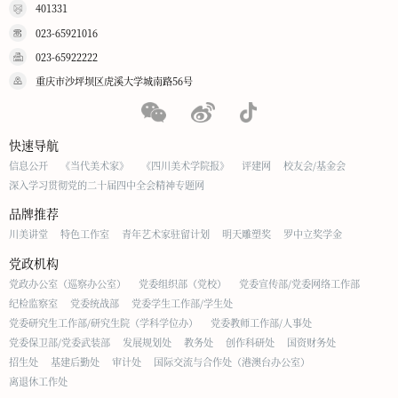
401331
023-65921016
023-65922222
重庆市沙坪坝区虎溪大学城南路56号
快速导航
信息公开
《当代美术家》
《四川美术学院报》
评建网
校友会/基金会
深入学习贯彻党的二十届四中全会精神专题网
品牌推荐
川美讲堂
特色工作室
青年艺术家驻留计划
明天雕塑奖
罗中立奖学金
党政机构
党政办公室（巡察办公室）
党委组织部（党校）
党委宣传部/党委网络工作部
纪检监察室
党委统战部
党委学生工作部/学生处
党委研究生工作部/研究生院（学科学位办）
党委教师工作部/人事处
党委保卫部/党委武装部
发展规划处
教务处
创作科研处
国资财务处
招生处
基建后勤处
审计处
国际交流与合作处（港澳台办公室）
离退休工作处