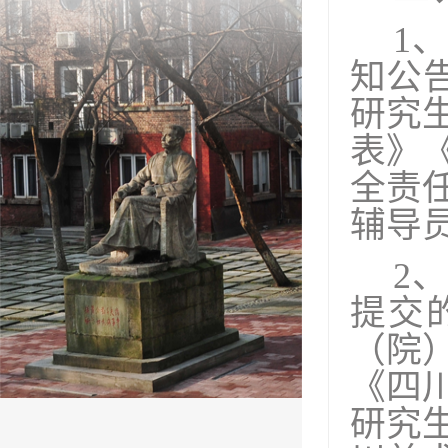
1
知公
研究
表》
全责
辅导
2
提交
（院
《四
研究