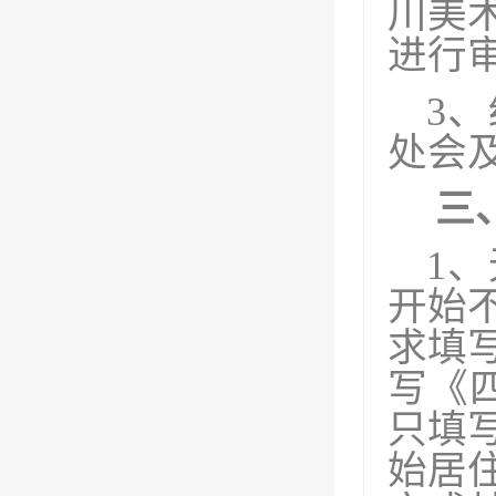
川美
进行
3
、
处会
三
1
开始
求填
写《
只填
始居