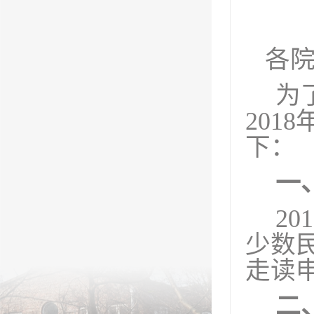
各
为
2018
下
：
一
20
少数
走读
二