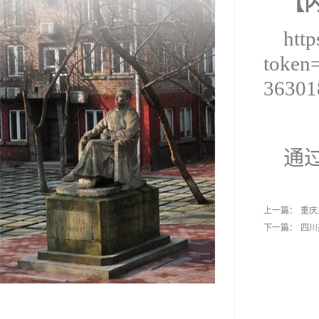
【
htt
token
36301
通
上一篇：
重庆
下一篇：
四川