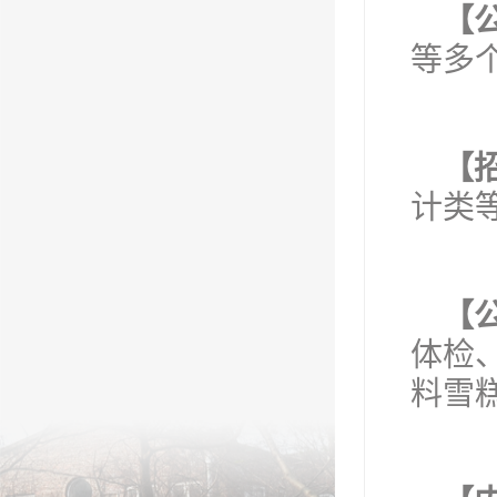
【
等多
【
计类
【
体检
料雪