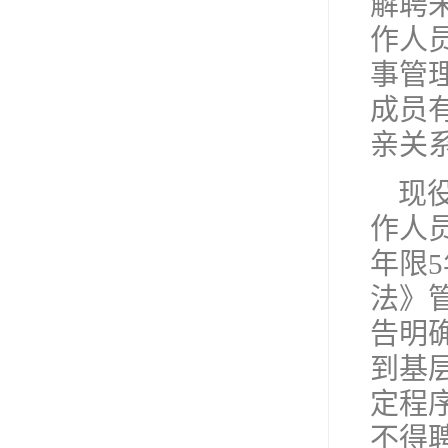
解聘
作人
事管
成员
亲关
现
作人
年限
法》
告明
到基
定程
不得