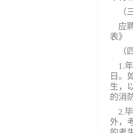
（
应
表》
（
1.
日。如
生，
的消
2
外，
的考