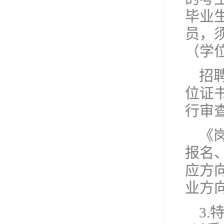
毕业生
员，须
（学
招
位证
行审
《
报名
应方
业方
3.