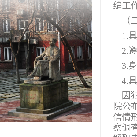
编工
（
1
2
3
4
因
院公
信情
察调