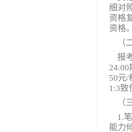
细对
资格
资格
（
报考
24
50元
1:
（
1
能力